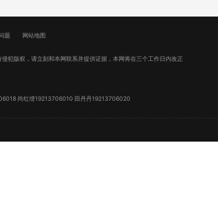
问题
网站地图
有侵犯版权，请立刻和本网联系并提供证据，本网将在三个工作日内改正
018 尚红缙19213706010 田丹丹19213706020