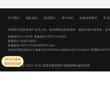
关于我们
隐私协议
联系我们
用户协议
征集资源要求
常见
本网部分资源来源于会员上传，除本网组织的资源外，版权归原作者所有，如
客服电话 5 * 9小时
客服电话:19273704648
客服QQ:1458338637
客服邮箱:19273704648@163.com
业务经理联系电话:王敬康19213706002 侯利欣19213706003 贾勇辉19213706
VIP会员服务
限时9折优惠
Copyright © 2023-2033 新育和教育教学资源网网站版权所有