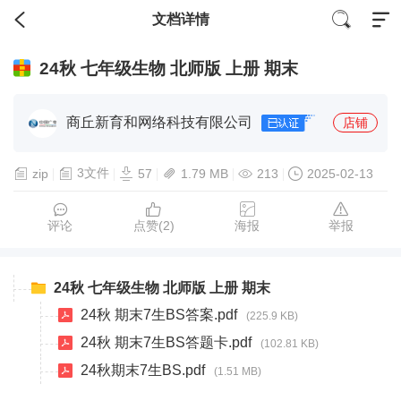
文档详情
24秋 七年级生物 北师版 上册 期末
商丘新育和网络科技有限公司
店铺
3文件
zip
57
1.79 MB
213
2025-02-13
评论
点赞(
2
)
海报
举报
24秋 七年级生物 北师版 上册 期末
24秋 期末7生BS答案.pdf
(225.9 KB)
24秋 期末7生BS答题卡.pdf
(102.81 KB)
24秋期末7生BS.pdf
(1.51 MB)