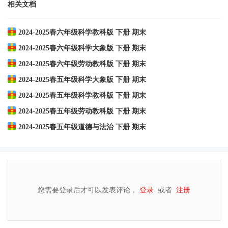
相关文档
2024-2025春六年级科学教科版 下册 期末
2024-2025春六年级科学大象版 下册 期末
2024-2025春六年级劳动教科版 下册 期末
2024-2025春五年级科学大象版 下册 期末
2024-2025春五年级科学教科版 下册 期末
2024-2025春五年级劳动教科版 下册 期末
2024-2025春五年级道德与法治 下册 期末
您需要登录后才可以发表评论，
登录
或者
注册